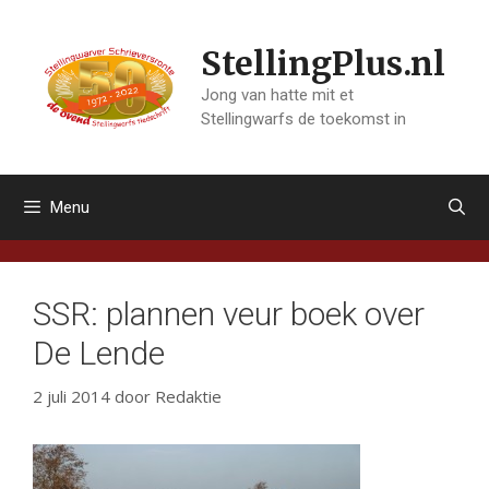
Ga
naar
StellingPlus.nl
de
inhoud
Jong van hatte mit et
Stellingwarfs de toekomst in
Menu
SSR: plannen veur boek over
De Lende
2 juli 2014
door
Redaktie