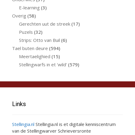
E-learning
(3)
Overig
(58)
Gerechten uut de streek
(17)
Puzels
(32)
Strips: Otto van Buil
(6)
Tael buten deure
(594)
Meertaelighied
(15)
Stellingwarfs in et 'wild'
(579)
Links
Stellingia.nl
Stellingia.nl is et digitale kenniscentrum
van de Stellingwarver Schrieversronte