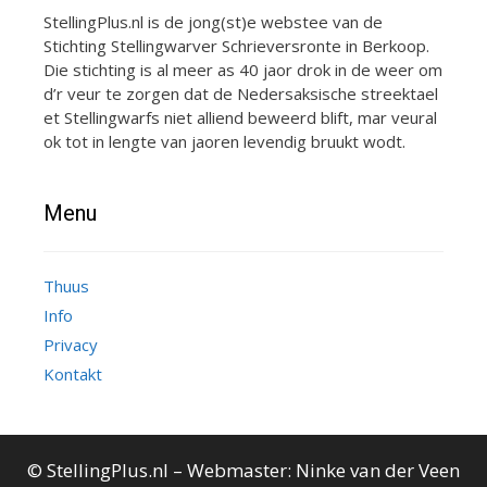
StellingPlus.nl is de jong(st)e webstee van de
Stichting Stellingwarver Schrieversronte in Berkoop.
Die stichting is al meer as 40 jaor drok in de weer om
d’r veur te zorgen dat de Nedersaksische streektael
et Stellingwarfs niet alliend beweerd blift, mar veural
ok tot in lengte van jaoren levendig bruukt wodt.
Menu
Thuus
Info
Privacy
Kontakt
© StellingPlus.nl – Webmaster:
Ninke van der Veen