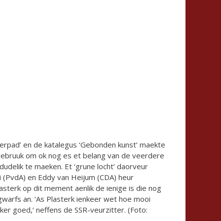
gerpad’ en de katalegus ‘Gebonden kunst’ maekte
 gebruuk om ok nog es et belang van de veerdere
dudelik te maeken. Et ‘grune locht’ daorveur
 (PvdA) en Eddy van Heijum (CDA) heur
sterk op dit mement aenlik de ienige is die nog
gwarfs an. ‘As Plasterk ienkeer wet hoe mooi
ker goed,’ neffens de SSR-veurzitter. (Foto: