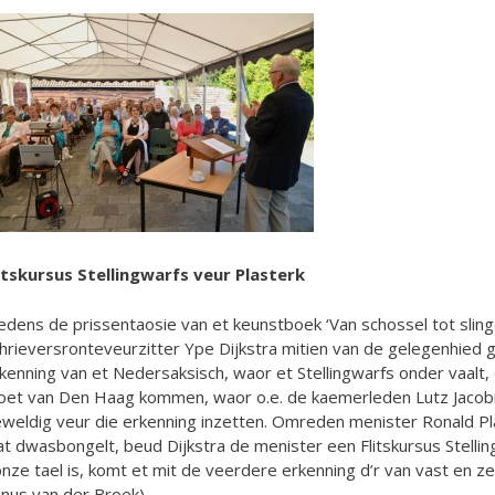
itskursus Stellingwarfs veur Plasterk
edens de prissentaosie van et keunstboek ‘Van schossel tot slin
hrieversronteveurzitter Ype Dijkstra mitien van de gelegenhied
kenning van et Nedersaksisch, waor et Stellingwarfs onder vaalt, 
et van Den Haag kommen, waor o.e. de kaemerleden Lutz Jacobi
weldig veur die erkenning inzetten. Omreden menister Ronald Pla
t dwasbongelt, beud Dijkstra de menister een Flitskursus Stellin
nze tael is, komt et mit de veerdere erkenning d’r van vast en ze
nus van der Broek)