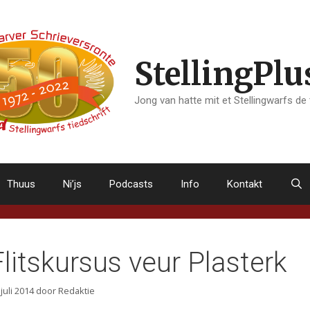
StellingPlu
Jong van hatte mit et Stellingwarfs de
Thuus
Ni’js
Podcasts
Info
Kontakt
Flitskursus veur Plasterk
 juli 2014
door
Redaktie