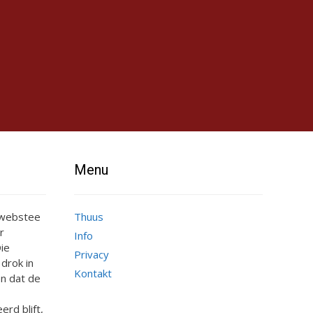
Menu
e webstee
Thuus
r
Info
ie
Privacy
 drok in
Kontakt
n dat de
erd blift,