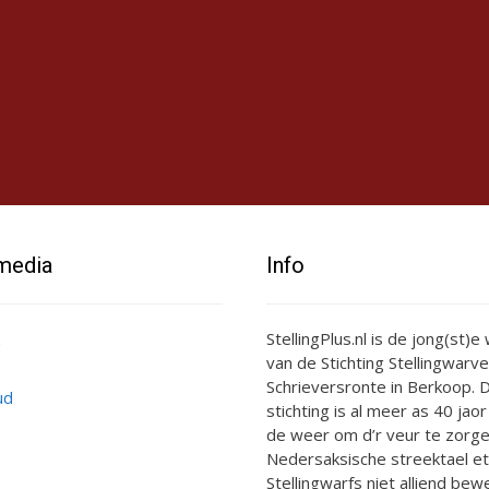
 media
Info
StellingPlus.nl is de jong(st)
van de Stichting Stellingwarve
Schrieversronte in Berkoop. D
ud
stichting is al meer as 40 jaor
de weer om d’r veur te zorge
Nedersaksische streektael et
Stellingwarfs niet alliend bewe