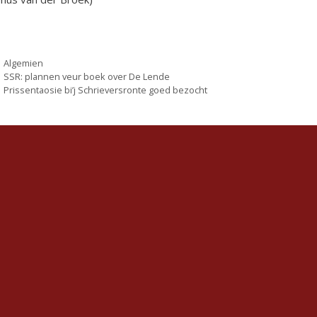
Categorieën
Algemien
SSR: plannen veur boek over De Lende
Prissentaosie bi’j Schrieversronte goed bezocht