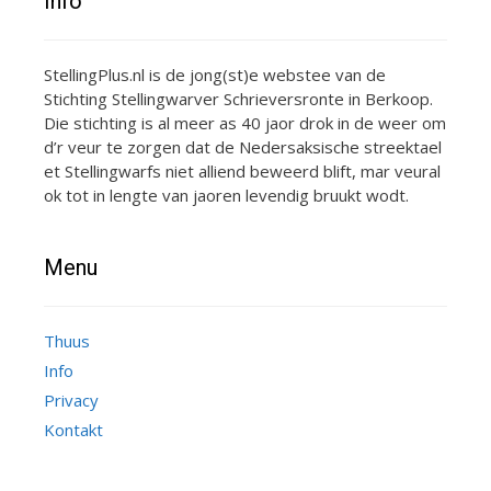
Info
StellingPlus.nl is de jong(st)e webstee van de
Stichting Stellingwarver Schrieversronte in Berkoop.
Die stichting is al meer as 40 jaor drok in de weer om
d’r veur te zorgen dat de Nedersaksische streektael
et Stellingwarfs niet alliend beweerd blift, mar veural
ok tot in lengte van jaoren levendig bruukt wodt.
Menu
Thuus
Info
Privacy
Kontakt