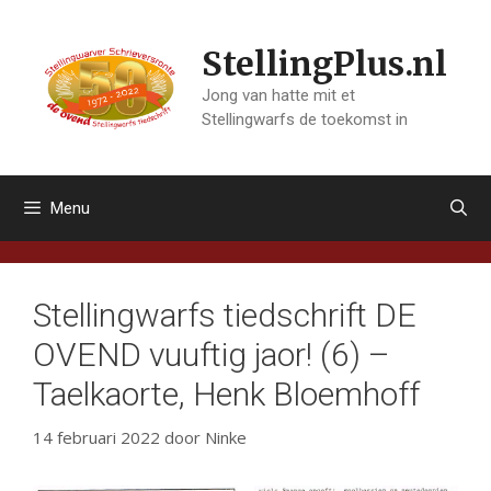
Ga
naar
StellingPlus.nl
de
inhoud
Jong van hatte mit et
Stellingwarfs de toekomst in
Menu
Stellingwarfs tiedschrift DE
OVEND vuuftig jaor! (6) –
Taelkaorte, Henk Bloemhoff
14 februari 2022
door
Ninke