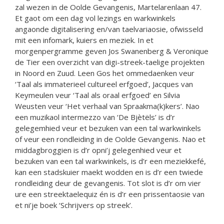
zal wezen in de Oolde Gevangenis, Martelarenlaan 47.
Et gaot om een dag vol lezings en warkwinkels
angaonde digitalisering en/van taelvariaosie, ofwisseld
mit een infomark, kuiers en meziek. In et
morgenpergramme geven Jos Swanenberg & Veronique
de Tier een overzicht van digi-streek-taelige projekten
in Noord en Zuud. Leen Gos het ommedaenken veur
‘Taal als immaterieel cultureel erfgoed’, Jacques van
Keymeulen veur ‘Taal als oraal erfgoed’ en Silvia
Weusten veur ‘Het verhaal van Spraakma(k)kers’. Nao
een muzikaol intermezzo van ‘De Bjètëls’ is d’r
gelegemhied veur et bezuken van een tal warkwinkels
of veur een rondleiding in de Oolde Gevangenis. Nao et
middagbroggien is d’r opni’j gelegenhied veur et
bezuken van een tal warkwinkels, is d’r een meziekkefé,
kan een stadskuier maekt wodden en is d’r een twiede
rondleiding deur de gevangenis. Tot slot is d’r om vier
ure een streektaelequiz én is d’r een prissentaosie van
et ni’je boek ‘Schrijvers op streek’.