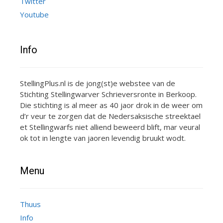
Twitter
Youtube
Info
StellingPlus.nl is de jong(st)e webstee van de
Stichting Stellingwarver Schrieversronte in Berkoop.
Die stichting is al meer as 40 jaor drok in de weer om
d’r veur te zorgen dat de Nedersaksische streektael
et Stellingwarfs niet alliend beweerd blift, mar veural
ok tot in lengte van jaoren levendig bruukt wodt.
Menu
Thuus
Info