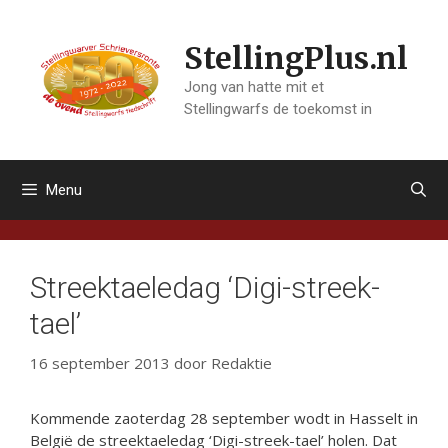
Ga
naar
StellingPlus.nl
de
inhoud
Jong van hatte mit et
Stellingwarfs de toekomst in
Menu
Streektaeledag ‘Digi-streek-
tael’
16 september 2013
door
Redaktie
Kommende zaoterdag 28 september wodt in Hasselt in
België de streektaeledag ‘Digi-streek-tael’ holen. Dat