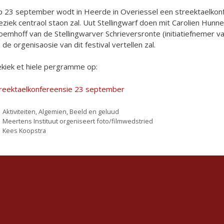
 23 september wodt in Heerde in Overiessel een streektaelkonfe
ziek centraol staon zal. Uut Stellingwarf doen mit Carolien Hunne
oemhoff van de Stellingwarver Schrieversronte (initiatiefnemer v
 de orgenisaosie van dit festival vertellen zal.
kiek et hiele pergramme op:
reektaelkonfereensie 23 september
Categorieën
Aktiviteiten
,
Algemien
,
Beeld en geluud
Meertens Instituut orgeniseert foto/filmwedstried
Kees Koopstra