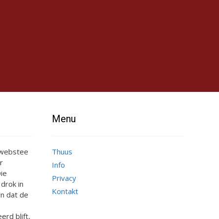
Menu
e webstee
Thuus
r
Info
ie
Privacy
 drok in
Kontakt
n dat de
erd blift,