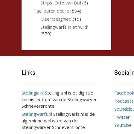
Strips: Otto van Buil
(6)
Tael buten deure
(594)
Meertaelighied
(15)
Stellingwarfs in et 'wild'
(579)
Links
Social
Stellingia.nl
Stellingia.nl is et digitale
Facebook
kenniscentrum van de Stellingwarver
Podcasts
Schrieversronte
Soundclo
Stellingwarfs.nl
Stellingwarfs.nl is de
Twitter
algemiene webstee van de
Youtube
Stellingwarver Schrieversronte