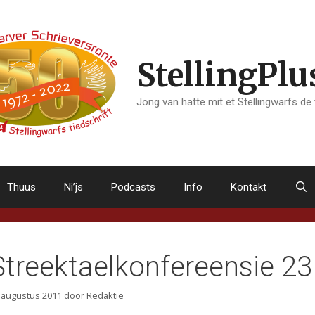
StellingPlu
Jong van hatte mit et Stellingwarfs de
Thuus
Ni’js
Podcasts
Info
Kontakt
Streektaelkonfereensie 2
 augustus 2011
door
Redaktie