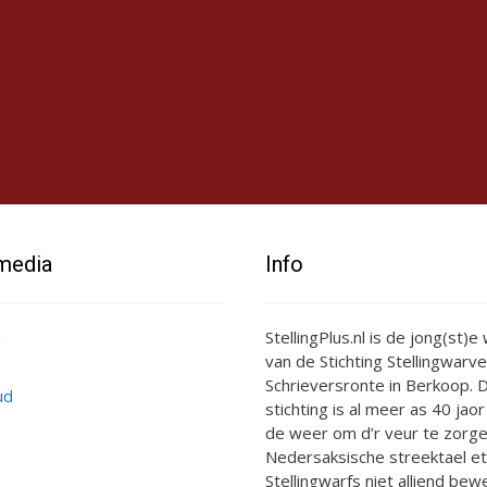
 media
Info
StellingPlus.nl is de jong(st)
van de Stichting Stellingwarve
Schrieversronte in Berkoop. D
ud
stichting is al meer as 40 jaor
de weer om d’r veur te zorge
Nedersaksische streektael et
Stellingwarfs niet alliend bewe