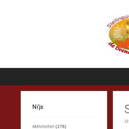
Ga
naar
de
inhoud
Ni’js
22
Aktiviteiten
(278)