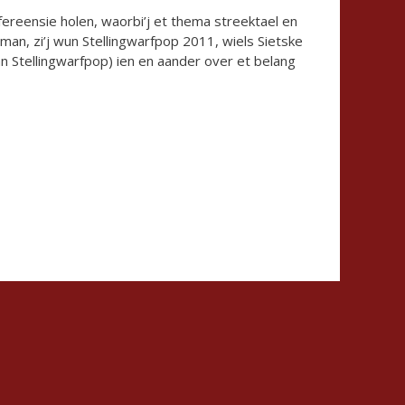
reensie holen, waorbi’j et thema streektael en
man, zi’j wun Stellingwarfpop 2011, wiels Sietske
an Stellingwarfpop) ien en aander over et belang