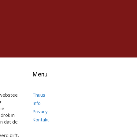
Menu
e webstee
Thuus
r
Info
ie
Privacy
 drok in
Kontakt
n dat de
erd blift,