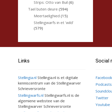
Strips: Otto van Buil
(6)
Tael buten deure
(594)
Meertaelighied
(15)
Stellingwarfs in et 'wild'
(579)
Links
Social
Stellingia.nl
Stellingia.nl is et digitale
Facebook
kenniscentrum van de Stellingwarver
Podcasts
Schrieversronte
Soundclo
Stellingwarfs.nl
Stellingwarfs.nl is de
Twitter
algemiene webstee van de
Youtube
Stellingwarver Schrieversronte