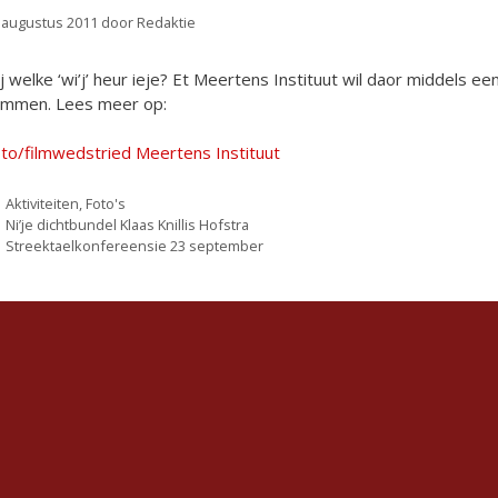
 augustus 2011
door
Redaktie
’j welke ‘wi’j’ heur ieje? Et Meertens Instituut wil daor middels e
mmen. Lees meer op:
to/filmwedstried Meertens Instituut
Categorieën
Aktiviteiten
,
Foto's
Ni’je dichtbundel Klaas Knillis Hofstra
Streektaelkonfereensie 23 september