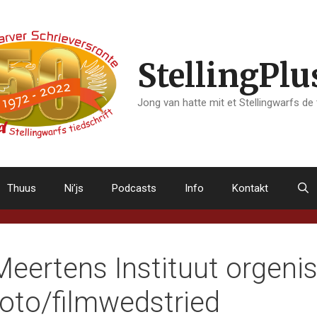
StellingPlu
Jong van hatte mit et Stellingwarfs de
Thuus
Ni’js
Podcasts
Info
Kontakt
Meertens Instituut orgenis
foto/filmwedstried