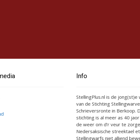
 media
Info
StellingPlus.nl is de jong(st)
van de Stichting Stellingwarve
Schrieversronte in Berkoop. D
ud
stichting is al meer as 40 jaor
de weer om d’r veur te zorge
Nedersaksische streektael et
Stellingwarfs niet alliend bewe