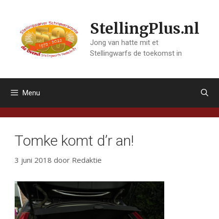
Ga
naar
StellingPlus.nl
de
inhoud
Jong van hatte mit et
Stellingwarfs de toekomst in
Menu
Tomke komt d’r an!
3 juni 2018
door
Redaktie