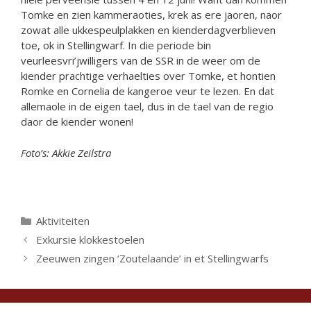
Tomke en zien kammeraoties, krek as ere jaoren, naor
zowat alle ukkespeulplakken en kienderdagverblieven
toe, ok in Stellingwarf. In die periode bin
veurleesvri’jwilligers van de SSR in de weer om de
kiender prachtige verhaelties over Tomke, et hontien
Romke en Cornelia de kangeroe veur te lezen. En dat
allemaole in de eigen tael, dus in de tael van de regio
daor de kiender wonen!
Foto’s: Akkie Zeilstra
Categorieën
Aktiviteiten
Exkursie klokkestoelen
Zeeuwen zingen ‘Zoutelaande’ in et Stellingwarfs