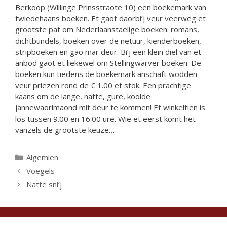
Berkoop (Willinge Prinsstraote 10) een boekemark van
twiedehaans boeken. Et gaot daorbi’j veur veerweg et
grootste pat om Nederlaanstaelige boeken: romans,
dichtbundels, boeken over de netuur, kienderboeken,
stripboeken en gao mar deur. Bi’j een klein diel van et
anbod gaot et liekewel om Stellingwarver boeken. De
boeken kun tiedens de boekemark anschaft wodden
veur priezen rond de € 1.00 et stok. Een prachtige
kaans om de lange, natte, gure, koolde
jannewaorimaond mit deur te kommen! Et winkeltien is
los tussen 9.00 en 16.00 ure. Wie et eerst komt het
vanzels de grootste keuze…
Categorieën
Algemien
Voegels
Natte sni’j