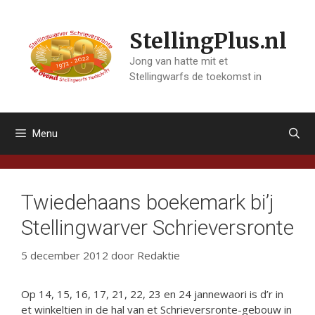
Ga
naar
StellingPlus.nl
de
inhoud
Jong van hatte mit et
Stellingwarfs de toekomst in
Menu
Twiedehaans boekemark bi’j
Stellingwarver Schrieversronte
5 december 2012
door
Redaktie
Op 14, 15, 16, 17, 21, 22, 23 en 24 jannewaori is d’r in
et winkeltien in de hal van et Schrieversronte-gebouw in