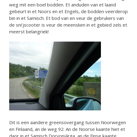
weg mit een boel bodden. Et anduden van et laand
gebeurt in et Noors en et Engels, de bodden veerderop
bin in et Samisch. Et bod van en veur de gebrukers van
de sni’jscooter is veur de meensken in et gebied zels et
meerst belangriek!
Dit is een aandere greensovergang tussen Noorwegen
en Finlaand, an de weg 92. An de Noorse kaante hiet et
daor in et Samisch Dorvonjárga, an de Finse kaante