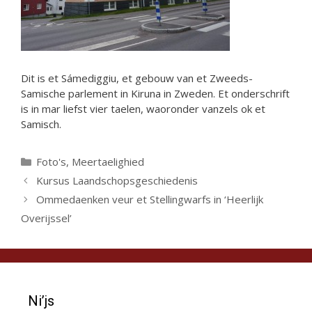
Dit is et Sámediggiu, et gebouw van et Zweeds-
Samische parlement in Kiruna in Zweden. Et onderschrift
is in mar liefst vier taelen, waoronder vanzels ok et
Samisch.
Categorieën
Foto's
,
Meertaelighied
Kursus Laandschopsgeschiedenis
Ommedaenken veur et Stellingwarfs in ‘Heerlijk
Overijssel’
Ni’js