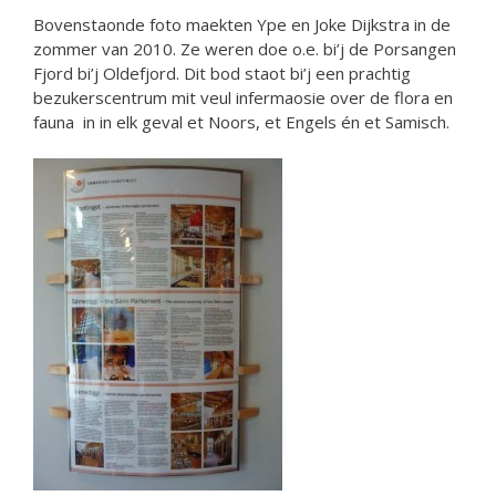
Bovenstaonde foto maekten Ype en Joke Dijkstra in de
zommer van 2010. Ze weren doe o.e. bi’j de Porsangen
Fjord bi’j Oldefjord. Dit bod staot bi’j een prachtig
bezukerscentrum mit veul infermaosie over de flora en
fauna in in elk geval et Noors, et Engels én et Samisch.