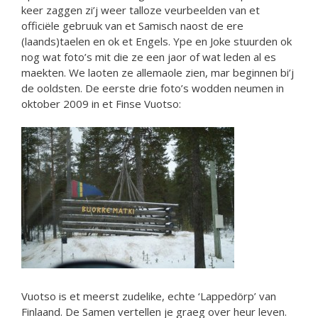
keer zaggen zi’j weer talloze veurbeelden van et
officiële gebruuk van et Samisch naost de ere
(laands)taelen en ok et Engels. Ype en Joke stuurden ok
nog wat foto’s mit die ze een jaor of wat leden al es
maekten. We laoten ze allemaole zien, mar beginnen bi’j
de ooldsten. De eerste drie foto’s wodden neumen in
oktober 2009 in et Finse Vuotso:
Vuotso is et meerst zudelike, echte ‘Lappedörp’ van
Finlaand. De Samen vertellen je graeg over heur leven.