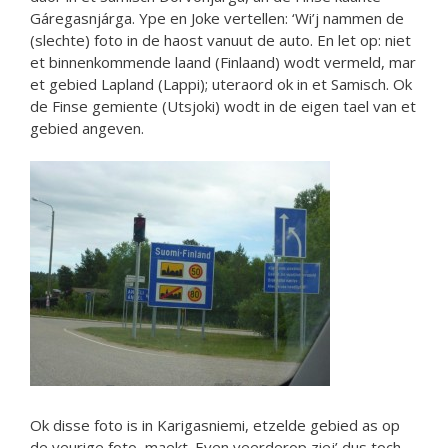
Gáregasnjárga. Ype en Joke vertellen: ‘Wi’j nammen de
(slechte) foto in de haost vanuut de auto. En let op: niet
et binnenkommende laand (Finlaand) wodt vermeld, mar
et gebied Lapland (Lappi); uteraord ok in et Samisch. Ok
de Finse gemiente (Utsjoki) wodt in de eigen tael van et
gebied angeven.
Ok disse foto is in Karigasniemi, etzelde gebied as op
de veurige foto, maekt. Even veerderop ziej’ dus toch