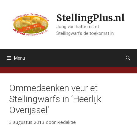
Ga
naar
StellingPlus.nl
de
inhoud
Jong van hatte mit et
Stellingwarfs de toekomst in
Menu
Ommedaenken veur et
Stellingwarfs in ‘Heerlijk
Overijssel’
3 augustus 2013
door
Redaktie