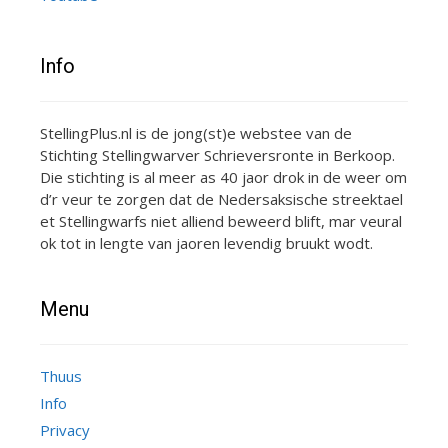
Info
StellingPlus.nl is de jong(st)e webstee van de
Stichting Stellingwarver Schrieversronte in Berkoop.
Die stichting is al meer as 40 jaor drok in de weer om
d’r veur te zorgen dat de Nedersaksische streektael
et Stellingwarfs niet alliend beweerd blift, mar veural
ok tot in lengte van jaoren levendig bruukt wodt.
Menu
Thuus
Info
Privacy