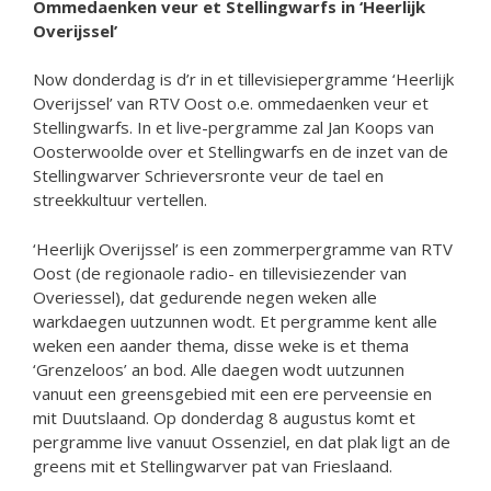
Ommedaenken veur et Stellingwarfs in ‘Heerlijk
Overijssel’
Now donderdag is d’r in et tillevisiepergramme ‘Heerlijk
Overijssel’ van RTV Oost o.e. ommedaenken veur et
Stellingwarfs. In et live-pergramme zal Jan Koops van
Oosterwoolde over et Stellingwarfs en de inzet van de
Stellingwarver Schrieversronte veur de tael en
streekkultuur vertellen.
‘Heerlijk Overijssel’ is een zommerpergramme van RTV
Oost (de regionaole radio- en tillevisiezender van
Overiessel), dat gedurende negen weken alle
warkdaegen uutzunnen wodt. Et pergramme kent alle
weken een aander thema, disse weke is et thema
‘Grenzeloos’ an bod. Alle daegen wodt uutzunnen
vanuut een greensgebied mit een ere perveensie en
mit Duutslaand. Op donderdag 8 augustus komt et
pergramme live vanuut Ossenziel, en dat plak ligt an de
greens mit et Stellingwarver pat van Frieslaand.