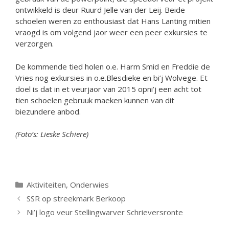
ontwikkeld is deur Ruurd Jelle van der Leij. Beide
schoelen weren zo enthousiast dat Hans Lanting mitien
vraogd is om volgend jaor weer een peer exkursies te
verzorgen.
De kommende tied holen o.e. Harm Smid en Freddie de
Vries nog exkursies in o.e.Blesdieke en bi’j Wolvege. Et
doel is dat in et veurjaor van 2015 opni’j een acht tot
tien schoelen gebruuk maeken kunnen van dit
biezundere anbod.
(Foto’s: Lieske Schiere)
Categorieën
Aktiviteiten
,
Onderwies
SSR op streekmark Berkoop
Ni’j logo veur Stellingwarver Schrieversronte