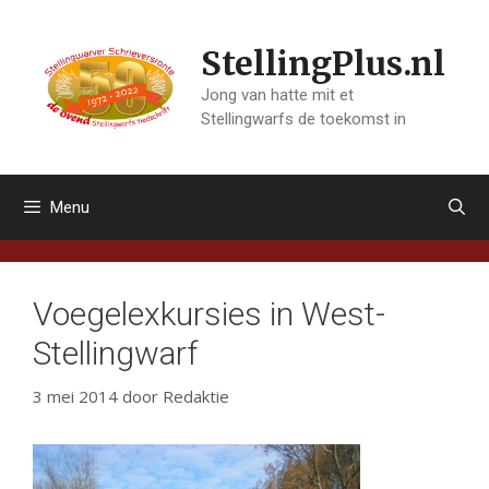
Ga
naar
StellingPlus.nl
de
inhoud
Jong van hatte mit et
Stellingwarfs de toekomst in
Menu
Voegelexkursies in West-
Stellingwarf
3 mei 2014
door
Redaktie