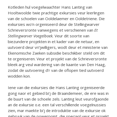
Kotleden hul voegelwaachter Hans Lanting van
Hooltwoolde twie prachtige exkursies veur leerlingen
van de schoelen van Ooldelaemer en Ooldetriene. Die
exkursies wo’n orgeniseerd deur de Stellingwarver
Schrieversronte vanwegens et verschienen van
Et
Stellingwarver Voegelboek.
Veur dit soorte van
biezundere projekten in et kader van de netuur, en
uutvoerd deur vri’jwilligers, wodt deur et ministerie van
Ekenomische Zaeken subsidie beschikber steld om dit
te orgeniseren. Veur et projekt van de Schrieversronte
bleek arg veul wardering van de kaante van Den Haag,
zodat de uutvoering d’r van de oflopen tied uutvoerd
wodden kon.
Iene van die exkursies die Hans Lanting orgeniseerde
gong naor et gebied bi’j de Braandemeer, de ere was in
de buurt van de schoele zels. Lanting leut veurofgaonde
an de exkursie o.e. een tal verschillende voegelnussies
zien, mar maekte bi’j de introduktie van de exkursie ok
gebruuk van de powerpoint, die speciaol veur et projekt