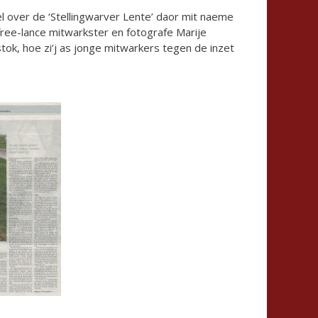
l over de ‘Stellingwarver Lente’ daor mit naeme
ree-lance mitwarkster en fotografe Marije
stok, hoe zi’j as jonge mitwarkers tegen de inzet