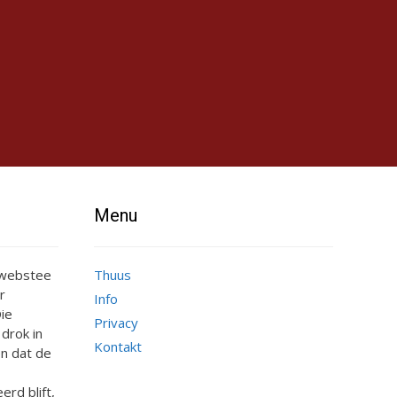
Menu
e webstee
Thuus
r
Info
ie
Privacy
 drok in
Kontakt
n dat de
erd blift,