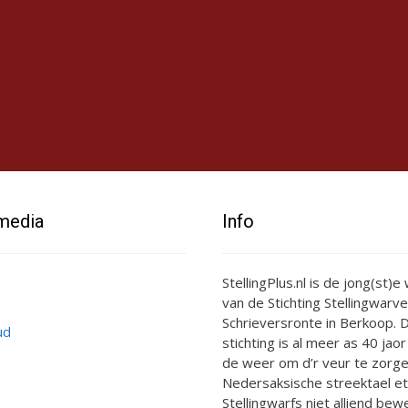
 media
Info
StellingPlus.nl is de jong(st)
van de Stichting Stellingwarve
Schrieversronte in Berkoop. D
ud
stichting is al meer as 40 jaor
de weer om d’r veur te zorge
Nedersaksische streektael et
Stellingwarfs niet alliend bewe