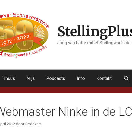
StellingPlu
Jong van hatte mit et Stellingwarfs de
Thuus
Ni’js
Podcasts
Info
Kontakt
Webmaster Ninke in de LC
april 2012
door
Redaktie