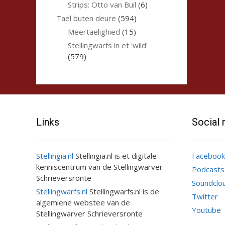
Strips: Otto van Buil
(6)
Tael buten deure
(594)
Meertaelighied
(15)
Stellingwarfs in et 'wild'
(579)
Links
Social
Stellingia.nl
Stellingia.nl is et digitale
Facebook
kenniscentrum van de Stellingwarver
Podcasts
Schrieversronte
Soundclo
Stellingwarfs.nl
Stellingwarfs.nl is de
Twitter
algemiene webstee van de
Youtube
Stellingwarver Schrieversronte