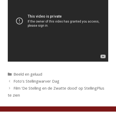
Categorieën
Beeld en geluud
Foto’s Stellingwarver Dag
Film ‘De Stelling en de Zwatte dood’ op StellingPlus
te zien