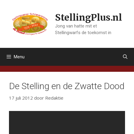
Ga
naar
StellingPlus.nl
de
inhoud
Jong van hatte mit et
Stellingwarfs de toekomst in
Menu
De Stelling en de Zwatte Dood
17 juli 2012
door
Redaktie