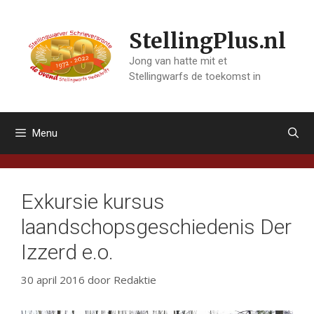
Ga
naar
StellingPlus.nl
de
inhoud
Jong van hatte mit et
Stellingwarfs de toekomst in
Menu
Exkursie kursus
laandschopsgeschiedenis Der
Izzerd e.o.
30 april 2016
door
Redaktie