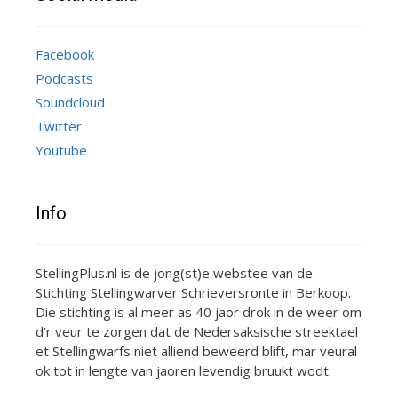
Facebook
Podcasts
Soundcloud
Twitter
Youtube
Info
StellingPlus.nl is de jong(st)e webstee van de
Stichting Stellingwarver Schrieversronte in Berkoop.
Die stichting is al meer as 40 jaor drok in de weer om
d’r veur te zorgen dat de Nedersaksische streektael
et Stellingwarfs niet alliend beweerd blift, mar veural
ok tot in lengte van jaoren levendig bruukt wodt.