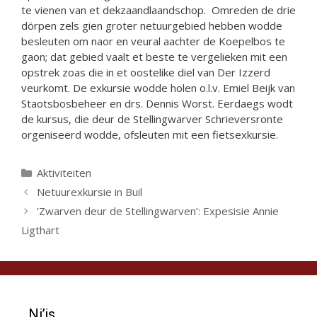
te vienen van et dekzaandlaandschop. Omreden de drie
dörpen zels gien groter netuurgebied hebben wodde
besleuten om naor en veural aachter de Koepelbos te
gaon; dat gebied vaalt et beste te vergelieken mit een
opstrek zoas die in et oostelike diel van Der Izzerd
veurkomt. De exkursie wodde holen o.l.v. Emiel Beijk van
Staotsbosbeheer en drs. Dennis Worst. Eerdaegs wodt
de kursus, die deur de Stellingwarver Schrieversronte
orgeniseerd wodde, ofsleuten mit een fietsexkursie.
Categorieën
Aktiviteiten
Netuurexkursie in Buil
’Zwarven deur de Stellingwarven’: Expesisie Annie
Ligthart
Ni’js