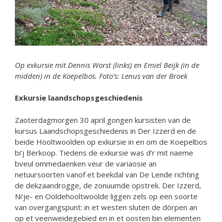
Op exkursie mit Dennis Worst (links) en Emiel Beijk (in de
midden) in de Koepelbos. Foto’s: Lenus van der Broek
Exkursie laandschopsgeschiedenis
Zaoterdagmorgen 30 april gongen kursisten van de
kursus Laandschopsgeschiedenis in Der Izzerd en de
beide Hooltwoolden op exkursie in en om de Koepelbos
bi’j Berkoop. Tiedens de exkursie was d’r mit naeme
bveul ommedaenken veur de variaosie an
netuursoorten vanof et beekdal van De Lende richting
de dekzaandrogge, de zonuumde opstrek. Der Izzerd,
Ni’je- en Ooldehooltwoolde liggen zels op een soorte
van overgangspunt: in et westen sluten de dörpen an
op et veenweidegebied en in et oosten bin elementen