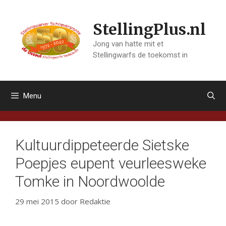
Ga
naar
StellingPlus.nl
de
inhoud
Jong van hatte mit et
Stellingwarfs de toekomst in
Menu
Kultuurdippeteerde Sietske
Poepjes eupent veurleesweke
Tomke in Noordwoolde
29 mei 2015
door
Redaktie