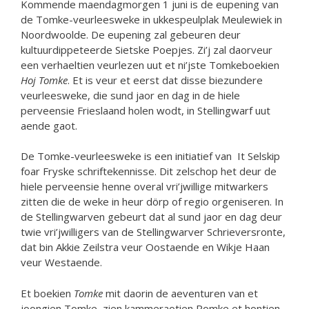
Kommende maendagmorgen 1 juni is de eupening van
de Tomke-veurleesweke in ukkespeulplak Meulewiek in
Noordwoolde. De eupening zal gebeuren deur
kultuurdippeteerde Sietske Poepjes. Zi’j zal daorveur
een verhaeltien veurlezen uut et ni’jste Tomkeboekien
Hoj Tomke
. Et is veur et eerst dat disse biezundere
veurleesweke, die sund jaor en dag in de hiele
perveensie Frieslaand holen wodt, in Stellingwarf uut
aende gaot.
De Tomke-veurleesweke is een initiatief van It Selskip
foar Fryske schriftekennisse. Dit zelschop het deur de
hiele perveensie henne overal vri’jwillige mitwarkers
zitten die de weke in heur dörp of regio orgeniseren. In
de Stellingwarven gebeurt dat al sund jaor en dag deur
twie vri’jwilligers van de Stellingwarver Schrieversronte,
dat bin Akkie Zeilstra veur Oostaende en Wikje Haan
veur Westaende.
Et boekien
Tomke
mit daorin de aeventuren van et
joongien Tomke, zien kammeraotien Romke et hontien