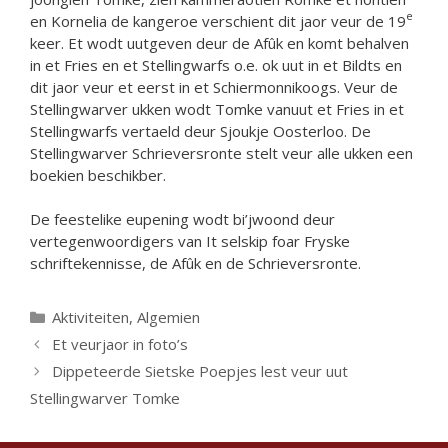
e
en Kornelia de kangeroe verschient dit jaor veur de 19
keer. Et wodt uutgeven deur de Afûk en komt behalven
in et Fries en et Stellingwarfs o.e. ok uut in et Bildts en
dit jaor veur et eerst in et Schiermonnikoogs. Veur de
Stellingwarver ukken wodt Tomke vanuut et Fries in et
Stellingwarfs vertaeld deur Sjoukje Oosterloo. De
Stellingwarver Schrieversronte stelt veur alle ukken een
boekien beschikber.
De feestelike eupening wodt bi’jwoond deur
vertegenwoordigers van It selskip foar Fryske
schriftekennisse, de Afûk en de Schrieversronte.
Categorieën
Aktiviteiten
,
Algemien
Et veurjaor in foto’s
Dippeteerde Sietske Poepjes lest veur uut
Stellingwarver Tomke