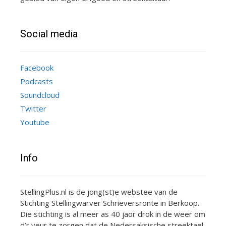
Social media
Facebook
Podcasts
Soundcloud
Twitter
Youtube
Info
StellingPlus.nl is de jong(st)e webstee van de
Stichting Stellingwarver Schrieversronte in Berkoop.
Die stichting is al meer as 40 jaor drok in de weer om
d’r veur te zorgen dat de Nedersaksische streektael