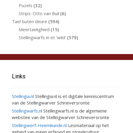
Puzels
(32)
Strips: Otto van Buil
(6)
Tael buten deure
(594)
Meertaelighied
(15)
Stellingwarfs in et 'wild'
(579)
Links
Stellingia.nl
Stellingia.nl is et digitale kenniscentrum
van de Stellingwarver Schrieversronte
Stellingwarfs.nl
Stellingwarfs.nl is de algemiene
webstee van de Stellingwarver Schrieversronte
Stellingwerf-Heemkunde.nl
Lesmateriaal op het
gebied van eigen erfgoed en streekcultuur.