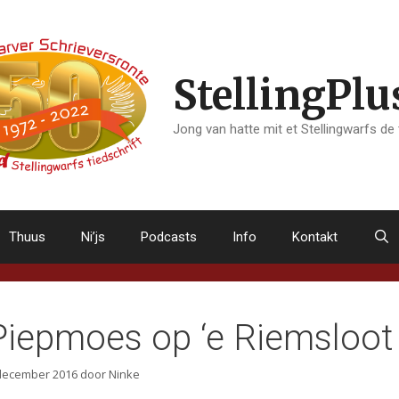
StellingPlu
Jong van hatte mit et Stellingwarfs de
Thuus
Ni’js
Podcasts
Info
Kontakt
Piepmoes op ‘e Riemsloot
december 2016
door
Ninke