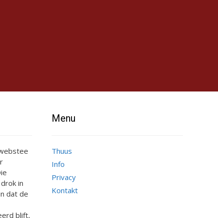
Menu
e webstee
Thuus
r
Info
ie
Privacy
 drok in
Kontakt
n dat de
erd blift,