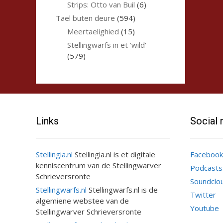
Strips: Otto van Buil
(6)
Tael buten deure
(594)
Meertaelighied
(15)
Stellingwarfs in et 'wild'
(579)
Links
Social
Stellingia.nl
Stellingia.nl is et digitale
Facebook
kenniscentrum van de Stellingwarver
Podcasts
Schrieversronte
Soundclo
Stellingwarfs.nl
Stellingwarfs.nl is de
Twitter
algemiene webstee van de
Youtube
Stellingwarver Schrieversronte