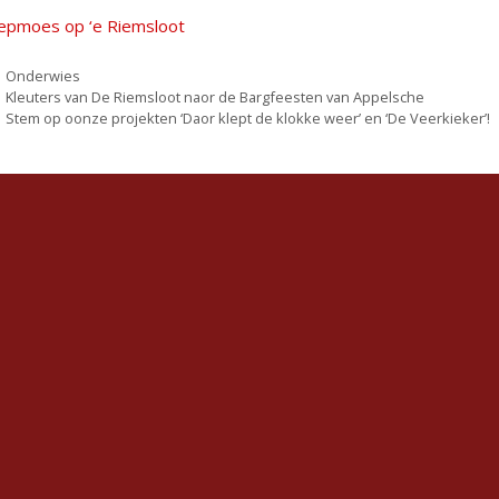
epmoes op ‘e Riemsloot
Categorieën
Onderwies
Kleuters van De Riemsloot naor de Bargfeesten van Appelsche
Stem op oonze projekten ‘Daor klept de klokke weer’ en ‘De Veerkieker’!