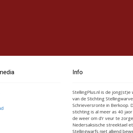
 media
Info
StellingPlus.nl is de jong(st)
van de Stichting Stellingwarve
Schrieversronte in Berkoop. D
ud
stichting is al meer as 40 jaor
de weer om d’r veur te zorge
Nedersaksische streektael et
Stellingwarfs niet alliend bewe