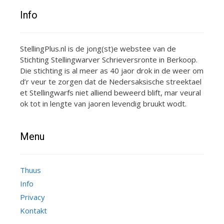
Info
StellingPlus.nl is de jong(st)e webstee van de
Stichting Stellingwarver Schrieversronte in Berkoop.
Die stichting is al meer as 40 jaor drok in de weer om
d’r veur te zorgen dat de Nedersaksische streektael
et Stellingwarfs niet alliend beweerd blift, mar veural
ok tot in lengte van jaoren levendig bruukt wodt.
Menu
Thuus
Info
Privacy
Kontakt