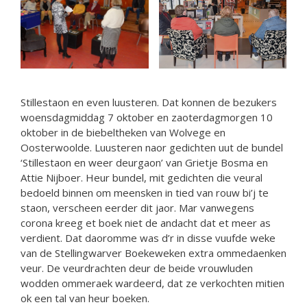
Stillestaon en even luusteren. Dat konnen de bezukers
woensdagmiddag 7 oktober en zaoterdagmorgen 10
oktober in de biebeltheken van Wolvege en
Oosterwoolde. Luusteren naor gedichten uut de bundel
‘Stillestaon en weer deurgaon’ van Grietje Bosma en
Attie Nijboer. Heur bundel, mit gedichten die veural
bedoeld binnen om meensken in tied van rouw bi’j te
staon, verscheen eerder dit jaor. Mar vanwegens
corona kreeg et boek niet de andacht dat et meer as
verdient. Dat daoromme was d’r in disse vuufde weke
van de Stellingwarver Boekeweken extra ommedaenken
veur. De veurdrachten deur de beide vrouwluden
wodden ommeraek wardeerd, dat ze verkochten mitien
ok een tal van heur boeken.