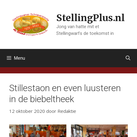
Ga
naar
StellingPlus.nl
de
inhoud
Jong van hatte mit et
Stellingwarfs de toekomst in
Menu
Stillestaon en even luusteren
in de biebeltheek
12 oktober 2020
door
Redaktie