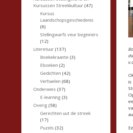
Kursussen Streekkultuur
(47)
Kursus
Laandschopsgeschiedenis
(6)
Stellingwarfs veur beginners
(12)
Bo
Literetuur
(137)
da
Boekekraante
(3)
v.
Eboeken
(2)
Gedichten
(42)
Ok
Verhaelen
(68)
is
St
Onderwies
(37)
Op
E-learning
(3)
ee
Overig
(58)
va
Gerechten uut de streek
au
(17)
Ee
Puzels
(32)