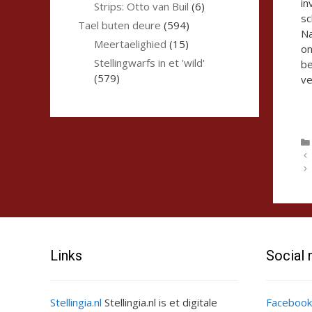
in
Strips: Otto van Buil
(6)
sc
Tael buten deure
(594)
Na
Meertaelighied
(15)
on
Stellingwarfs in et 'wild'
be
(579)
ve
Links
Social
Stellingia.nl
Stellingia.nl is et digitale
Facebook