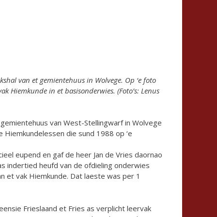
iekshal van et gemientehuus in Wolvege. Op ‘e foto
vak Hiemkunde in et basisonderwies. (Foto’s: Lenus
t gemientehuus van West-Stellingwarf in Wolvege
de Hiemkundelessen die sund 1988 op ‘e
cieel eupend en gaf de heer Jan de Vries daornao
s indertied heufd van de ofdieling onderwies
an et vak Hiemkunde. Dat laeste was per 1
eensie Frieslaand et Fries as verplicht leervak