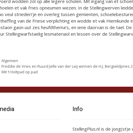
voerd wodden zol op alle legere scholen. Mit ingang van et schoe
hoelen et vak Fries opneumen wezen. In de Stellingwerven leidde d
o veul striederi’je en overleg tussen gemienten, schoelebesture
theffing van de Friese verplichting en wodde et vak Hiemkunde in
staon gaon uut zes heufdthema’s, en iene daorvan is de tael. De
ur Stellingwarfstaelig lesmateriaol en lessen over de Stellingwarv
Categorieën
Algemien
Freddie de Vries en Ruurd Jelle van der Leij winnen de H.J. Bergveldpries 
Mit ’t Holtpad op pad
 media
Info
StellingPlus.nl is de jong(st)