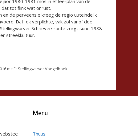
lejaor 1980-1981 mos in et leerplan van de
at tot flink wat onrust.
n en de perveensie kreeg de regio uuteindelik
voerd. Dat, ok verplichte, vak zol vanof doe
 Stellingwarver Schrieversronte zorgt sund 1988
er streekkultuur.
2016 mit Et Stellingwarver Voegelboek
Menu
e webstee
Thuus