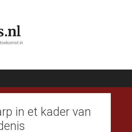
s.nl
 toekomst in
p in et kader van
denis