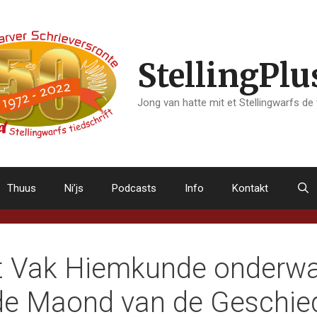
StellingPlu
Jong van hatte mit et Stellingwarfs de
Thuus
Ni’js
Podcasts
Info
Kontakt
’t Vak Hiemkunde onderwar
de Maond van de Geschie