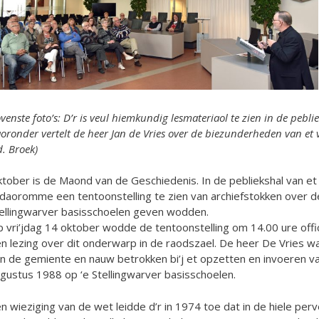
venste foto’s:
D’r is veul hiemkundig lesmateriaol te zien in de pebl
oronder vertelt de heer Jan de Vries over de biezunderheden van et 
d. Broek)
tober is de Maond van de Geschiedenis. In de pebliekshal van e
 daoromme een tentoonstelling te zien van archiefstokken over 
ellingwarver basisschoelen geven wodden.
 vri’jdag 14 oktober wodde de tentoonstelling om 14.00 ure offi
n lezing over dit onderwarp in de raodszael. De heer De Vries wa
n de gemiente en nauw betrokken bi’j et opzetten en invoeren v
gustus 1988 op ‘e Stellingwarver basisschoelen.
n wieziging van de wet leidde d’r in 1974 toe dat in de hiele perv