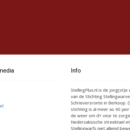
 media
Info
StellingPlus.nl is de jong(st)
van de Stichting Stellingwarve
Schrieversronte in Berkoop. D
ud
stichting is al meer as 40 jaor
de weer om d’r veur te zorge
Nedersaksische streektael et
Stellingwarfs niet alliend bewe