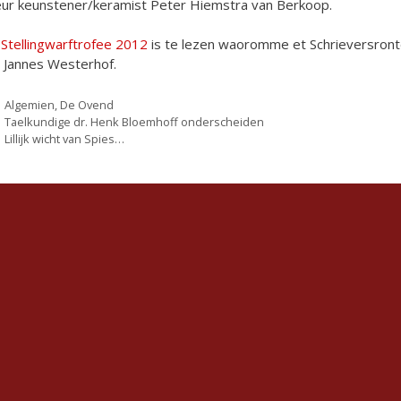
ur keunstener/keramist Peter Hiemstra van Berkoop.
n
Stellingwarftrofee 2012
is te lezen waoromme et Schrieversronte
 Jannes Westerhof.
Categorieën
Algemien
,
De Ovend
Taelkundige dr. Henk Bloemhoff onderscheiden
Lillijk wicht van Spies…