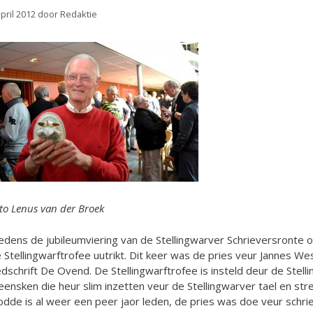
april 2012
door
Redaktie
to Lenus van der Broek
edens de jubileumviering van de Stellingwarver Schrieversronte
 Stellingwarftrofee uutrikt. Dit keer was de pries veur Jannes Wes
edschrift De Ovend. De Stellingwarftrofee is insteld deur de Stel
ensken die heur slim inzetten veur de Stellingwarver tael en stre
dde is al weer een peer jaor leden, de pries was doe veur schri