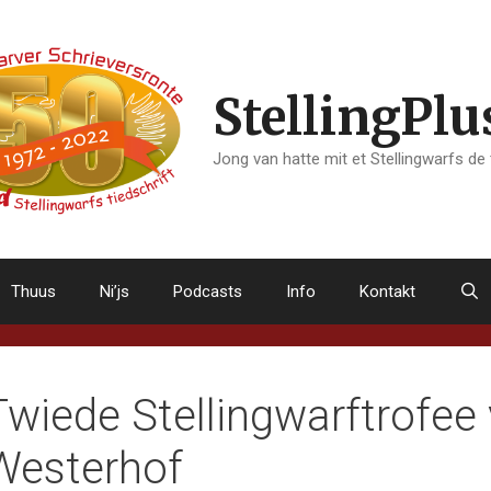
StellingPlu
Jong van hatte mit et Stellingwarfs de
Thuus
Ni’js
Podcasts
Info
Kontakt
Twiede Stellingwarftrofee
Westerhof