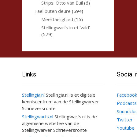
Strips: Otto van Buil
(6)
Tael buten deure
(594)
Meertaelighied
(15)
Stellingwarfs in et 'wild'
(579)
Links
Social
Stellingia.nl
Stellingia.nl is et digitale
Facebook
kenniscentrum van de Stellingwarver
Podcasts
Schrieversronte
Soundclo
Stellingwarfs.nl
Stellingwarfs.nl is de
Twitter
algemiene webstee van de
Youtube
Stellingwarver Schrieversronte