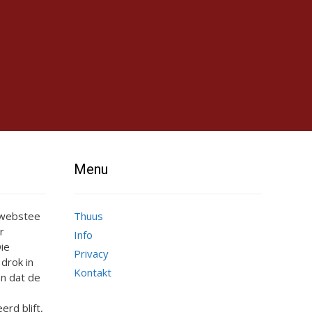
Menu
e webstee
Thuus
r
Info
ie
Privacy
 drok in
Kontakt
n dat de
erd blift,