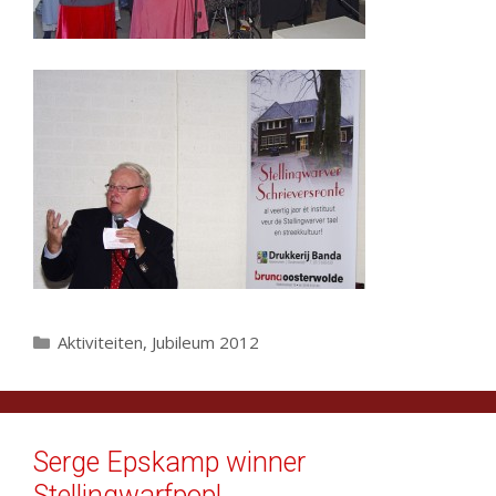
Categorieën
Aktiviteiten
,
Jubileum 2012
Serge Epskamp winner
Stellingwarfpop!