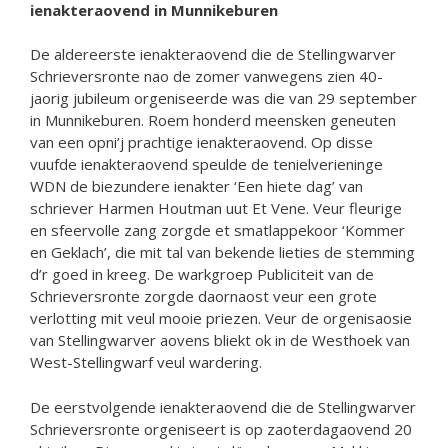
ienakteraovend in Munnikeburen
De aldereerste ienakteraovend die de Stellingwarver
Schrieversronte nao de zomer vanwegens zien 40-
jaorig jubileum orgeniseerde was die van 29 september
in Munnikeburen. Roem honderd meensken geneuten
van een opni’j prachtige ienakteraovend. Op disse
vuufde ienakteraovend speulde de tenielverieninge
WDN de biezundere ienakter ‘Een hiete dag’ van
schriever Harmen Houtman uut Et Vene. Veur fleurige
en sfeervolle zang zorgde et smatlappekoor ‘Kommer
en Geklach’, die mit tal van bekende lieties de stemming
d’r goed in kreeg. De warkgroep Publiciteit van de
Schrieversronte zorgde daornaost veur een grote
verlotting mit veul mooie priezen. Veur de orgenisaosie
van Stellingwarver aovens bliekt ok in de Westhoek van
West-Stellingwarf veul wardering.
De eerstvolgende ienakteraovend die de Stellingwarver
Schrieversronte orgeniseert is op zaoterdagaovend 20