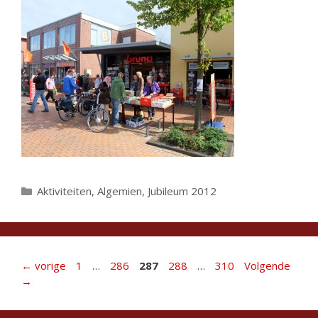
Categorieën
Aktiviteiten
,
Algemien
,
Jubileum 2012
Pagina
Pagina
Pagina
Pagina
Pagina
←
vorige
1
…
286
287
288
…
310
Volgende
→