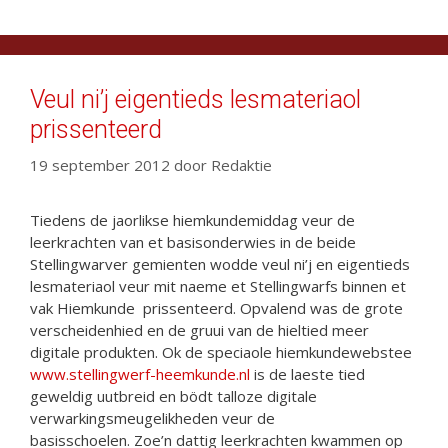
Veul ni’j eigentieds lesmateriaol
prissenteerd
19 september 2012
door
Redaktie
Tiedens de jaorlikse hiemkundemiddag veur de
leerkrachten van et basisonderwies in de beide
Stellingwarver gemienten wodde veul ni’j en eigentieds
lesmateriaol veur mit naeme et Stellingwarfs binnen et
vak Hiemkunde prissenteerd. Opvalend was de grote
verscheidenhied en de gruui van de hieltied meer
digitale produkten. Ok de speciaole hiemkundewebstee
www.stellingwerf-heemkunde.nl
is de laeste tied
geweldig uutbreid en bödt talloze digitale
verwarkingsmeugelikheden veur de
basisschoelen. Zoe’n dattig leerkrachten kwammen op