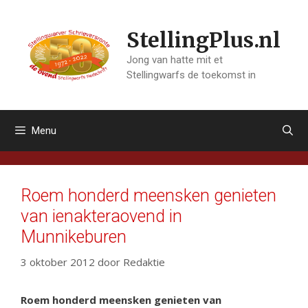
Ga
naar
StellingPlus.nl
de
inhoud
Jong van hatte mit et
Stellingwarfs de toekomst in
Menu
Roem honderd meensken genieten
van ienakteraovend in
Munnikeburen
3 oktober 2012
door
Redaktie
Roem honderd meensken genieten van