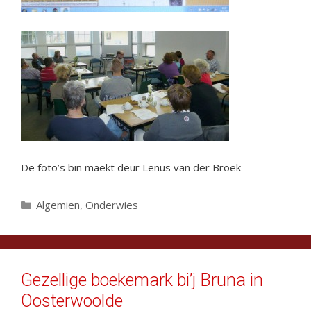
De foto’s bin maekt deur Lenus van der Broek
Categorieën
Algemien
,
Onderwies
Gezellige boekemark bi’j Bruna in
Oosterwoolde