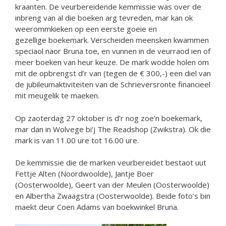
kraanten. De veurbereidende kemmissie was over de
inbreng van al die boeken arg tevreden, mar kan ok
weerommkieken op een eerste goeie en
gezellige boekemark. Verscheiden meensken kwammen
speciaol naor Bruna toe, en vunnen in de veurraod ien of
meer boeken van heur keuze. De mark wodde holen om
mit de opbrengst d’r van (tegen de € 300,-) een diel van
de jubileumaktiviteiten van de Schrieversronte financieel
mit meugelik te maeken.
Op zaoterdag 27 oktober is d’r nog zoe’n boekemark,
mar dan in Wolvege bi’j The Readshop (Zwikstra). Ok die
mark is van 11.00 ure tot 16.00 ure.
De kemmissie die de marken veurbereidet bestaot uut
Fettje Alten (Noordwoolde), Jantje Boer
(Oosterwoolde), Geert van der Meulen (Oosterwoolde)
en Albertha Zwaagstra (Oosterwoolde). Beide foto’s bin
maekt deur Coen Adams van boekwinkel Bruna.