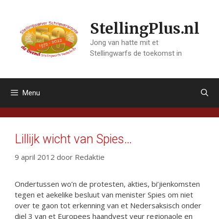
Ga
naar
StellingPlus.nl
de
inhoud
Jong van hatte mit et
Stellingwarfs de toekomst in
Menu
Lillijk wicht van Spies…
9 april 2012
door
Redaktie
Ondertussen wo’n de protesten, akties, bi’jienkomsten
tegen et aekelike besluut van menister Spies om niet
over te gaon tot erkenning van et Nedersaksisch onder
diel 3 van et Europees haandvest veur regionaole en