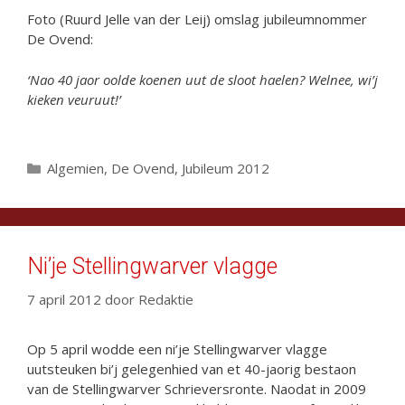
Foto (Ruurd Jelle van der Leij) omslag jubileumnommer
De Ovend:
‘Nao 40 jaor oolde koenen uut de sloot haelen? Welnee, wi’j
kieken veuruut!’
Categorieën
Algemien
,
De Ovend
,
Jubileum 2012
Ni’je Stellingwarver vlagge
7 april 2012
door
Redaktie
Op 5 april wodde een ni’je Stellingwarver vlagge
uutsteuken bi’j gelegenhied van et 40-jaorig bestaon
van de Stellingwarver Schrieversronte. Naodat in 2009