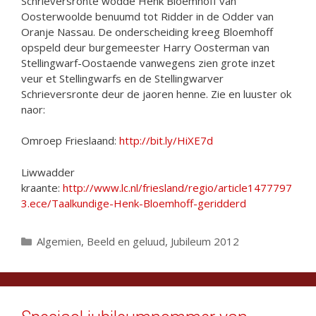
Schrieversronte wodde Henk Bloemhoff van
Oosterwoolde benuumd tot Ridder in de Odder van
Oranje Nassau. De onderscheiding kreeg Bloemhoff
opspeld deur burgemeester Harry Oosterman van
Stellingwarf-Oostaende vanwegens zien grote inzet
veur et Stellingwarfs en de Stellingwarver
Schrieversronte deur de jaoren henne. Zie en luuster ok
naor:
Omroep Frieslaand:
http://bit.ly/HiXE7d
Liwwadder
kraante:
http://www.lc.nl/friesland/regio/article1477797
3.ece/Taalkundige-Henk-Bloemhoff-geridderd
Categorieën
Algemien
,
Beeld en geluud
,
Jubileum 2012