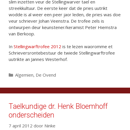
slim inzetten veur de Stellingwarver tael en
streekkultuur. De eerste keer dat de pries uutrikt
wodde is al weer een peer jaor leden, de pries was doe
veur schriever Johan Veenstra. De trofee zels is
ontwurpen deur keunstener/keramist Peter Hiemstra
van Berkoop.
In
Stellingwarftrofee 2012
is te lezen waoromme et
Schrieversrontebestuur de twiede Stellingwarftrofee
uutrikte an Jannes Westerhof.
Categorieën
Algemien
,
De Ovend
Taelkundige dr. Henk Bloemhoff
onderscheiden
7 april 2012
door
Ninke