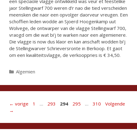
een speciaole vlagge ontwikkeld was veur et feestelike
jaor Stellingwarf 700 weren d’r nao die tied verscheiden
meensken die naor een opvolger daorveur vreugen. Een
schoffien leden wodde an Sjoerd Hoogenkamp uut
Wolvege, de ontwarper van de vlagge Stellingwarf 700,
vraogd om die wat bi’j te warken naor een algemienere.
Die vlagge is now dus klaor en kan anschaft wodden bi’j
de Stellingwarver Schrieversronte in Berkoop. Et gaot
om een kwaliteitsvlagge, de verkooppries is € 34,50.
Categorieën
Algemien
Pagina
Pagina
Pagina
Pagina
Pagina
←
vorige
1
…
293
294
295
…
310
Volgende
→