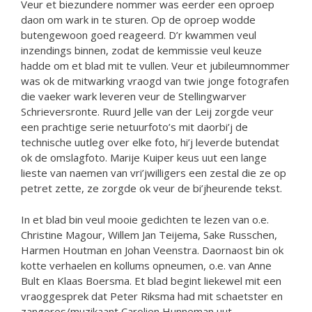
Veur et biezundere nommer was eerder een oproep
daon om wark in te sturen. Op de oproep wodde
butengewoon goed reageerd. D’r kwammen veul
inzendings binnen, zodat de kemmissie veul keuze
hadde om et blad mit te vullen. Veur et jubileumnommer
was ok de mitwarking vraogd van twie jonge fotografen
die vaeker wark leveren veur de Stellingwarver
Schrieversronte. Ruurd Jelle van der Leij zorgde veur
een prachtige serie netuurfoto’s mit daorbi’j de
technische uutleg over elke foto, hi’j leverde butendat
ok de omslagfoto. Marije Kuiper keus uut een lange
lieste van naemen van vri’jwilligers een zestal die ze op
petret zette, ze zorgde ok veur de bi’jheurende tekst.
In et blad bin veul mooie gedichten te lezen van o.e.
Christine Magour, Willem Jan Teijema, Sake Russchen,
Harmen Houtman en Johan Veenstra. Daornaost bin ok
kotte verhaelen en kollums opneumen, o.e. van Anne
Bult en Klaas Boersma. Et blad begint liekewel mit een
vraoggesprek dat Peter Riksma had mit schaetster en
zangeres/muzikaant Carolien Hunneman uut