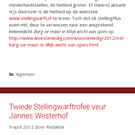
minderhiedstaelen, de hieltied groter. Et meerst aktuele
ni’js daorover is de hieltied op de webstee
www.stellingwarfs.nl
te lezen. Toch dot ok StellingPlus
even mit, deur te verwiezen naor een ansprekend
hekeeldicht
Barg oe maor ie lillijk wicht van spies
op:
http://www.woestenledig.com/woestenledig/2012/04/
barg-oe-maor-ie-lillijk-wicht-van-spies.html
Categorieën
Algemien
Twiede Stellingwarftrofee veur
Jannes Westerhof
9 april 2012
door
Redaktie