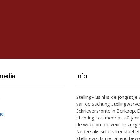
 media
Info
StellingPlus.nl is de jong(st)
van de Stichting Stellingwarve
Schrieversronte in Berkoop. D
ud
stichting is al meer as 40 jaor
de weer om d’r veur te zorge
Nedersaksische streektael et
Stellingwarfs niet alliend bewe