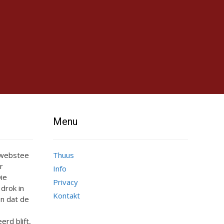
Menu
e webstee
Thuus
r
Info
ie
Privacy
 drok in
Kontakt
n dat de
erd blift,