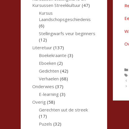
Kursussen Streekkultuur
(47)
R
Kursus
E
Laandschopsgeschiedenis
(6)
Wa
Stellingwarfs veur beginners
(12)
Ov
Literetuur
(137)
Boekekraante
(3)
Eboeken
(2)
Gedichten
(42)
Verhaelen
(68)
Onderwies
(37)
E-learning
(3)
Overig
(58)
Gerechten uut de streek
(17)
Puzels
(32)