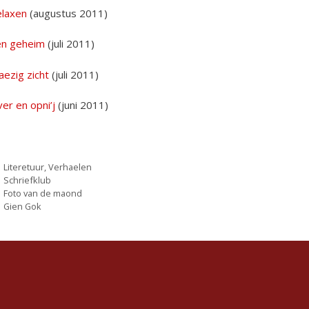
elaxen
(augustus 2011)
en geheim
(juli 2011)
ezig zicht
(juli 2011)
er en opni’j
(juni 2011)
Categorieën
Literetuur
,
Verhaelen
Tags
Schriefklub
Foto van de maond
Gien Gok