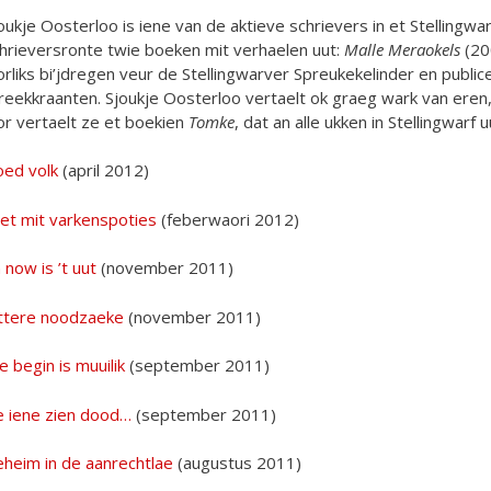
oukje Oosterloo is iene van de aktieve schrievers in et Stellingwar
hrieversronte twie boeken mit verhaelen uut:
Malle Meraokels
(20
orliks bi’jdregen veur de Stellingwarver Spreukekelinder en public
reekkraanten. Sjoukje Oosterloo vertaelt ok graeg wark van eren, 
or vertaelt ze et boekien
Tomke
, dat an alle ukken in Stellingwarf 
ed volk
(april 2012)
et mit varkenspoties
(feberwaori 2012)
 now is ’t uut
(november 2011)
ttere noodzaeke
(november 2011)
le begin is muuilik
(september 2011)
 iene zien dood…
(september 2011)
heim in de aanrechtlae
(augustus 2011)