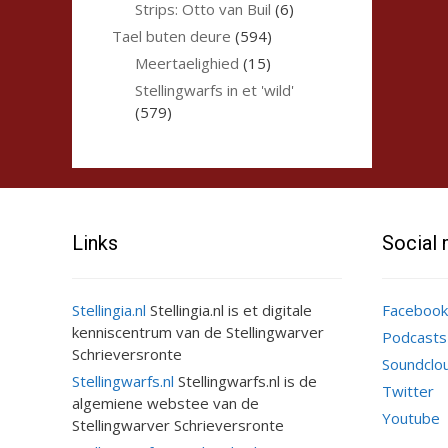
Strips: Otto van Buil
(6)
Tael buten deure
(594)
Meertaelighied
(15)
Stellingwarfs in et 'wild'
(579)
Links
Social
Stellingia.nl
Stellingia.nl is et digitale
Facebook
kenniscentrum van de Stellingwarver
Podcasts
Schrieversronte
Soundclo
Stellingwarfs.nl
Stellingwarfs.nl is de
Twitter
algemiene webstee van de
Youtube
Stellingwarver Schrieversronte