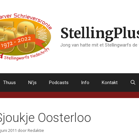
StellingPlu
Jong van hatte mit et Stellingwarfs de
Thuus
Ni’js
Podcasts
Info
Kontakt
Sjoukje Oosterloo
 juni 2011
door
Redaktie